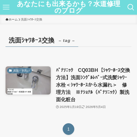
あなたにも出来るかも？水道修理
のブログ
ホーム
洗面ｼｬﾜﾎｰｽ交換
洗面ｼｬﾜﾎｰｽ交換
– tag –
ﾊﾟﾅｿﾆｯｸ CQ03BH【ｼｬﾜｰﾎｰｽ交換
洗面・手洗い
方法】洗面ｼﾝｸﾞﾙﾚﾊﾞｰ式洗髪ｼｬﾜｰ
水栓＜ｼｬﾜｰﾎｰｽから水漏れ＞ 修
理方法 ※ﾅｼｮﾅﾙ（ﾊﾟﾅｿﾆｯｸ）製洗
面化粧台
2025年1月19日
2026年5月4日
1