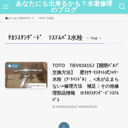
あなたにも出来るかも？水道修理
のブログ
ホーム
ﾀｶﾗｽﾀﾝﾀﾞｰﾄﾞ ｼｽﾃﾑﾊﾞｽ水栓
ﾀｶﾗｽﾀﾝﾀﾞｰﾄﾞ ｼｽﾃﾑﾊﾞｽ水栓
– tag –
TOTO TBV03415J【開閉ﾊﾞﾙﾌﾞ
浴室
交換方法】 壁付ｻｰﾓｽﾀｯﾄ式ｼｬﾜｰ
水栓（ｱｰﾁﾊﾝﾄﾞﾙ）、<水が止まら
ない>修理方法 補足：その他修
理部品情報 ※ﾀｶﾗｽﾀﾝﾀﾞｰﾄﾞｼｽﾃﾑ
ﾊﾞｽ
2026年2月3日
2026年2月4日
1