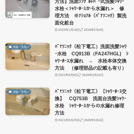
方法】洗面ｼﾝｸﾞﾙﾚﾊﾞｰ式洗髪ｼｬﾜｰ
水栓＜ｼｬﾜｰﾎｰｽから水漏れ＞ 修
理方法 ※ﾅｼｮﾅﾙ（ﾊﾟﾅｿﾆｯｸ）製洗
面化粧台
2025年1月19日
2026年5月4日
ﾊﾟﾅｿﾆｯｸ（松下電工）洗面洗髪ｼｬﾜ
洗面・手洗い
ｰ水栓 CQ913B（FA247HGL) ｼ
ｬﾜｰﾎｰｽ水漏れ → 水栓本体交換
方法 （修理部品の記載も有り）
2021年6月8日
2026年4月24日
ﾊﾟﾅｿﾆｯｸ（松下電工）【ｼｬﾜｰﾎｰｽ交
洗面・手洗い
換】 CQ753B 洗面台洗髪ｼｬﾜｰ
水栓 ｼｬﾜｰﾎｰｽからの水漏れ修理
方法
2021年5月25日
2026年5月4日