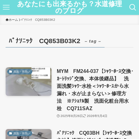
あなたにも出来るかも？水道修理
のブログ
ホーム
ﾊﾟﾅｿﾆｯｸ CQ853B03K2
ﾊﾟﾅｿﾆｯｸ CQ853B03K2
– tag –
MYM FM244-037【ｼｬﾜｰﾎｰｽ交換･
洗面・手洗い
ｶｰﾄﾘｯｼﾞ交換、本体後継品】 洗
面洗髪ｼｬﾜｰ水栓＜ｼｬﾜｰﾎｰｽから水
漏れ・水が止まらない＞修理方
法 ※ﾅｼｮﾅﾙ製 洗面化粧台用水
栓 CQ711SAZ
2025年8月26日
2026年5月4日
ﾊﾟﾅｿﾆｯｸ CQ03BH【ｼｬﾜｰﾎｰｽ交換
洗面・手洗い