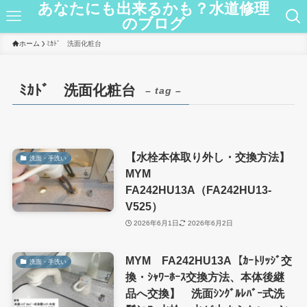
あなたにも出来るかも？水道修理
のブログ
ホーム
ﾐｶﾄﾞ 洗面化粧台
ﾐｶﾄﾞ 洗面化粧台
– tag –
【水栓本体取り外し・交換方法】
洗面・手洗い
MYM
FA242HU13A（FA242HU13-
V525）
2026年6月1日
2026年6月2日
MYM FA242HU13A【ｶｰﾄﾘｯｼﾞ交
洗面・手洗い
換・ｼｬﾜｰﾎｰｽ交換方法、本体後継
品へ交換】 洗面ｼﾝｸﾞﾙﾚﾊﾞｰ式洗