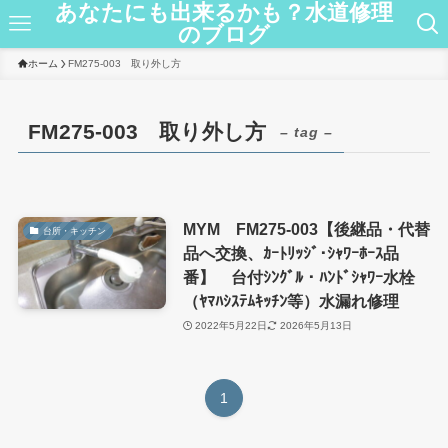
あなたにも出来るかも？水道修理
のブログ
ホーム
FM275-003 取り外し方
FM275-003 取り外し方
– tag –
MYM FM275-003【後継品・代替
台所・キッチン
品へ交換、ｶｰﾄﾘｯｼﾞ･ｼｬﾜｰﾎｰｽ品
番】 台付ｼﾝｸﾞﾙ・ﾊﾝﾄﾞｼｬﾜｰ水栓
（ﾔﾏﾊｼｽﾃﾑｷｯﾁﾝ等）水漏れ修理
2022年5月22日
2026年5月13日
1