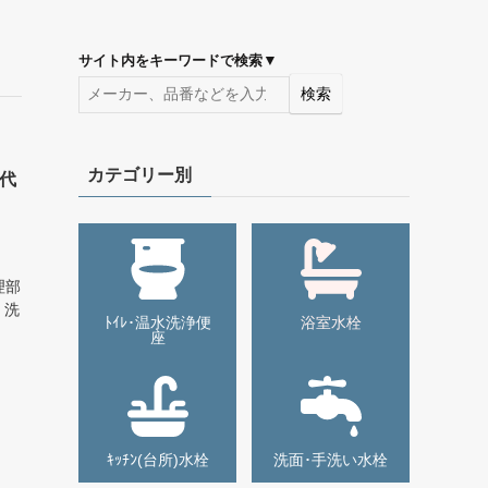
▼
サイト内をキーワードで検索
検索
カテゴリー別
・代
法
理部
 洗
ﾄｲﾚ･温水洗浄便
浴室水栓
座
ｷｯﾁﾝ(台所)水栓
洗面･手洗い水栓