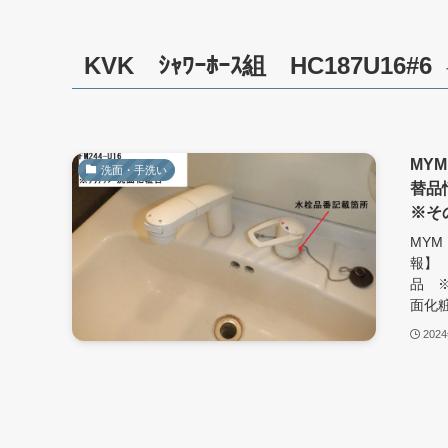
KVK ｼｬﾜｰﾎｰｽ組 HC187U16#6
MYM
洗面・手洗い
替品
※そ
MYM
報】 
品 ※
面化粧
202