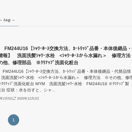
– tag –
 FM244U16【ｼｬﾜｰﾎｰｽ交換方法、ｶｰﾄﾘｯｼﾞ品番・本体後継品
情報】 洗面洗髪ｼｬﾜｰ水栓 <ｼｬﾜｰﾎｰｽから水漏れ＞ 修理方
の他、修理部品 ※ｸﾘﾅｯﾌﾟ洗面化粧台
 FM244U16【ｼｬﾜｰﾎｰｽ交換方法、ｶｰﾄﾘｯｼﾞ品番・本体後継品・代替品情
洗面洗髪ｼｬﾜｰ水栓 <ｼｬﾜｰﾎｰｽから水漏れ＞ 修理方法 ※その他、修
ｸﾘﾅｯﾌﾟ洗面化粧台 MYM 洗面洗髪ｼｬﾜｰ水栓 FM244U16 ※ｸﾘﾅｯﾌﾟ製
台 症状：水を出すと、シャ...
4年2月5日
2025年12月2日
1