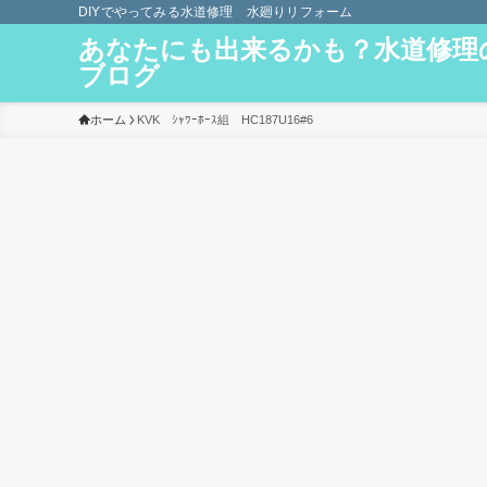
DIYでやってみる水道修理 水廻りリフォーム
あなたにも出来るかも？水道修理
ブログ
ホーム
KVK ｼｬﾜｰﾎｰｽ組 HC187U16#6