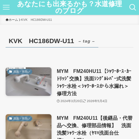
あなたにも出来るかも？水道修理
のブログ
ホーム
KVK HC186DW-U11
KVK HC186DW-U11
– tag –
MYM FM240HU11【ｼｬﾜｰﾎｰｽ･ｶｰ
洗面・手洗い
ﾄﾘｯｼﾞ交換】洗面ｼﾝｸﾞﾙﾚﾊﾞｰ式洗髪
ｼｬﾜｰ水栓＜ｼｬﾜｰﾎｰｽから水漏れ＞
修理方法
2024年3月20日
2026年5月4日
MYM FM240U11【後継品・代替
洗面・手洗い
品へ交換、修理部品情報】 洗面
洗髪ｼｬﾜｰ水栓（ﾔﾏﾊ洗面台仕