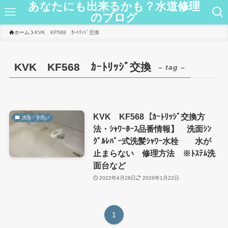
あなたにも出来るかも？水道修理
のブログ
ホーム
KVK KF568 ｶｰﾄﾘｯｼﾞ交換
KVK KF568 ｶｰﾄﾘｯｼﾞ交換
– tag –
KVK KF568【ｶｰﾄﾘｯｼﾞ交換方
洗面・手洗い
法・ｼｬﾜｰﾎｰｽ品番情報】 洗面ｼﾝ
ｸﾞﾙﾚﾊﾞｰ式洗髪ｼｬﾜｰ水栓 水が
止まらない 修理方法 ※ﾄｽﾃﾑ洗
面台など
2022年4月28日
2026年1月22日
1