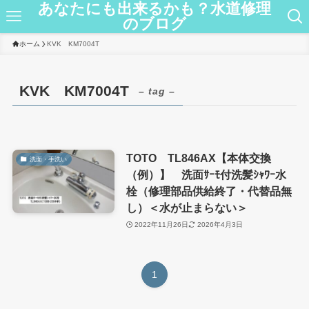
あなたにも出来るかも？水道修理
のブログ
ホーム
KVK KM7004T
KVK KM7004T
– tag –
TOTO TL846AX【本体交換
洗面・手洗い
（例）】 洗面ｻｰﾓ付洗髪ｼｬﾜｰ水
栓（修理部品供給終了・代替品無
し）＜水が止まらない＞
2022年11月26日
2026年4月3日
1