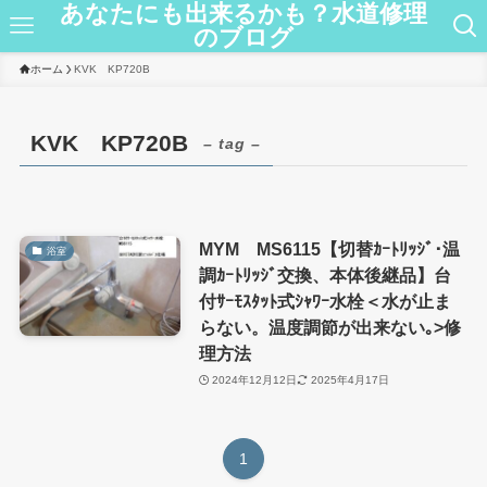
あなたにも出来るかも？水道修理
のブログ
ホーム
KVK KP720B
KVK KP720B
– tag –
MYM MS6115【切替ｶｰﾄﾘｯｼﾞ･温
浴室
調ｶｰﾄﾘｯｼﾞ交換、本体後継品】台
付ｻｰﾓｽﾀｯﾄ式ｼｬﾜｰ水栓＜水が止ま
らない。温度調節が出来ない｡>修
理方法
2024年12月12日
2025年4月17日
1