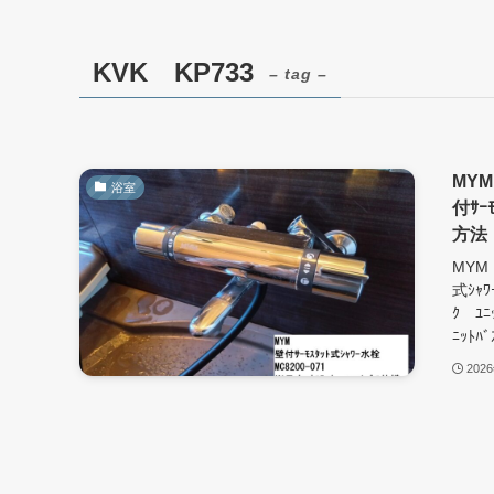
KVK KP733
– tag –
MYM
浴室
付ｻ
方法 
MYM
式ｼｬ
ｸ ﾕﾆ
ﾆｯﾄ
202