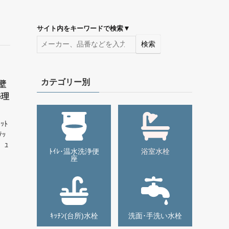
▼
サイト内をキーワードで検索
検索
カテゴリー別
 壁
修理
ｯﾄ
ｯ
 ﾕ
ﾄｲﾚ･温水洗浄便
浴室水栓
座
ｷｯﾁﾝ(台所)水栓
洗面･手洗い水栓