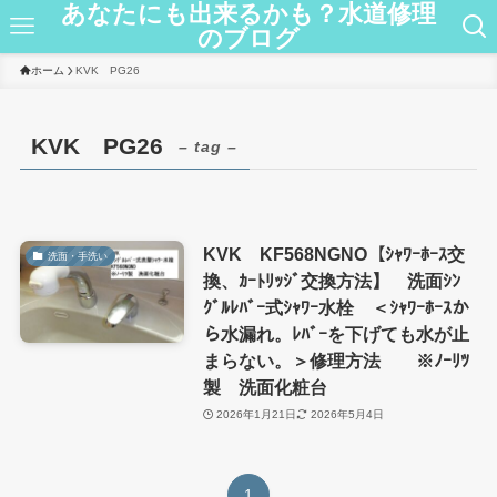
あなたにも出来るかも？水道修理
のブログ
ホーム
KVK PG26
KVK PG26
– tag –
KVK KF568NGNO【ｼｬﾜｰﾎｰｽ交
洗面・手洗い
換、ｶｰﾄﾘｯｼﾞ交換方法】 洗面ｼﾝ
ｸﾞﾙﾚﾊﾞｰ式ｼｬﾜｰ水栓 ＜ｼｬﾜｰﾎｰｽか
ら水漏れ。ﾚﾊﾞｰを下げても水が止
まらない。＞修理方法 ※ﾉｰﾘﾂ
製 洗面化粧台
2026年1月21日
2026年5月4日
1