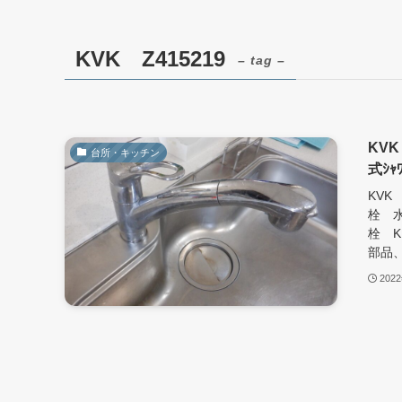
KVK Z415219
– tag –
KVK
台所・キッチン
式ｼ
KVK 
栓 水
栓 K
部品、
202