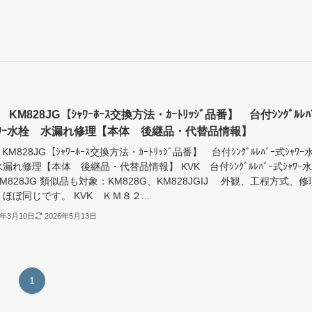
 KM828JG【ｼｬﾜｰﾎｰｽ交換方法・ｶｰﾄﾘｯｼﾞ品番】 台付ｼﾝｸﾞﾙﾚﾊ
ｬﾜｰ水栓 水漏れ修理【本体 後継品・代替品情報】
KM828JG【ｼｬﾜｰﾎｰｽ交換方法・ｶｰﾄﾘｯｼﾞ品番】 台付ｼﾝｸﾞﾙﾚﾊﾞｰ式ｼｬﾜｰ
漏れ修理【本体 後継品・代替品情報】 KVK 台付ｼﾝｸﾞﾙﾚﾊﾞｰ式ｼｬﾜｰ水
M828JG 類似品も対象：KM828G、KM828JGIJ 外観、工程方式、修
ほぼ同じです。 KVK ＫＭ８２...
2年3月10日
2026年5月13日
1