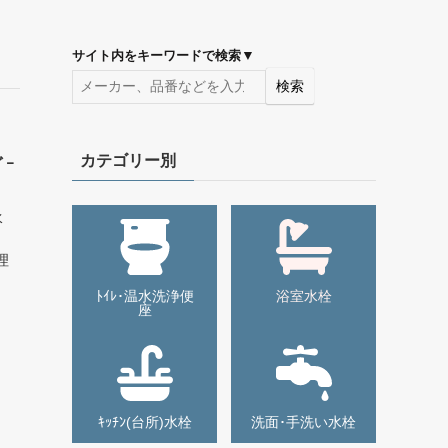
▼
サイト内をキーワードで検索
検索
カテゴリー別
ﾞｰ
水
理
ﾄｲﾚ･温水洗浄便
浴室水栓
座
ｷｯﾁﾝ(台所)水栓
洗面･手洗い水栓