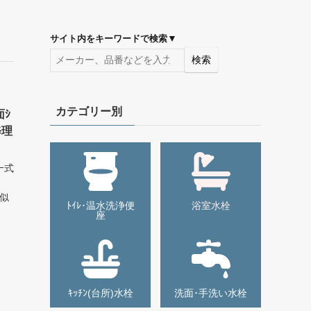
▼
サイト内をキーワードで検索
検索
カテゴリー別
面ｼ
修理
ﾞｰ式
類似
ﾄｲﾚ･温水洗浄便
浴室水栓
座
ｷｯﾁﾝ(台所)水栓
洗面･手洗い水栓