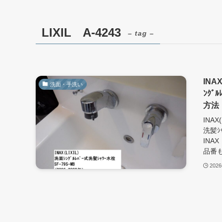
LIXIL A-4243
– tag –
INA
洗面・手洗い
ﾝｸﾞ
方
INAX
洗髪ｼ
INAX
品番も対
202