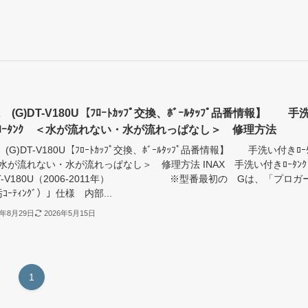
X (G)DT-V180U【ﾌﾛｰﾄｶｯﾌﾟ交換、ﾎﾞｰﾙﾀｯﾌﾟ品番情報】 手
ﾛｰﾀﾝｸ ＜水が流れない・水が流れっぱなし＞ 修理方法
X (G)DT-V180U【ﾌﾛｰﾄｶｯﾌﾟ交換、ﾎﾞｰﾙﾀｯﾌﾟ品番情報】 手洗い付きﾛｰ
水が流れない・水が流れっぱなし＞ 修理方法 INAX 手洗い付きﾛｰﾀﾝ
DT-V180U（2006-2011年） ※型番最初の Gは、「プロガ
ｺｰﾃｨﾝｸﾞ）」仕様 内部...
2年8月29日
2026年5月15日
1