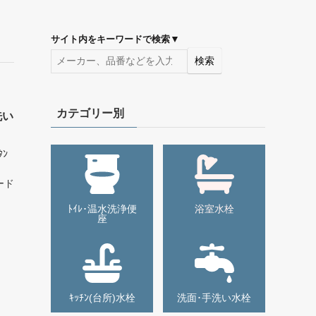
▼
サイト内をキーワードで検索
検索
カテゴリー別
洗い
ﾀﾝ
ｸ
ード
ﾄｲﾚ･温水洗浄便
浴室水栓
座
ｷｯﾁﾝ(台所)水栓
洗面･手洗い水栓