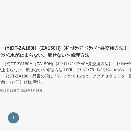
IL (Y)DT-ZA180H（ZA150H)【ﾎﾞｰﾙﾀｯﾌﾟ･ﾌﾗｯﾊﾟｰ弁交換方法】
ﾛｰﾀﾝｸ＜水が止まらない。流せない＞修理方法
L （Y)DT-ZA180H（ZA150H)【ﾎﾞｰﾙﾀｯﾌﾟ･ﾌﾗｯﾊﾟｰ弁交換方法】 ﾄｲﾚﾛｰﾀﾝ
止まらない。流せない＞修理方法 LIXIL ｱﾒｰｼﾞｭZﾘﾄｲﾚ(ﾌﾁﾚｽ）ﾛｰﾀﾝｸ 
（Y)DT-ZA180H 品番の頭に「Y」が付くものは、アクアセラミック（
ｺｰﾃｨﾝｸﾞ）仕様 手洗...
5年11月11日
2026年5月15日
1