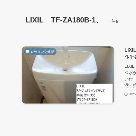
LIXIL TF-ZA180B-1、
– tag –
LIX
ロータンク修理
ｲﾚ
LIXI
＜水が
い付 
汚・抗菌
202