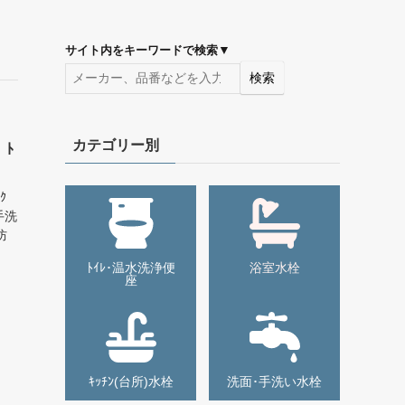
▼
サイト内をキーワードで検索
検索
カテゴリー別
 ﾄ
ｸ
手洗
防
ﾄｲﾚ･温水洗浄便
浴室水栓
座
ｷｯﾁﾝ(台所)水栓
洗面･手洗い水栓