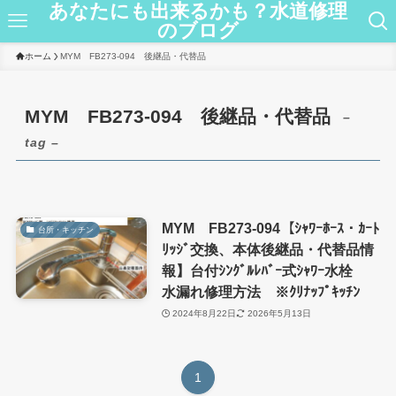
あなたにも出来るかも？水道修理
のブログ
ホーム
MYM FB273-094 後継品・代替品
MYM FB273-094 後継品・代替品
–
tag –
MYM FB273-094【ｼｬﾜｰﾎｰｽ・ｶｰﾄ
台所・キッチン
ﾘｯｼﾞ交換、本体後継品・代替品情
報】台付ｼﾝｸﾞﾙﾚﾊﾞｰ式ｼｬﾜｰ水栓
水漏れ修理方法 ※ｸﾘﾅｯﾌﾟｷｯﾁﾝ
2024年8月22日
2026年5月13日
1