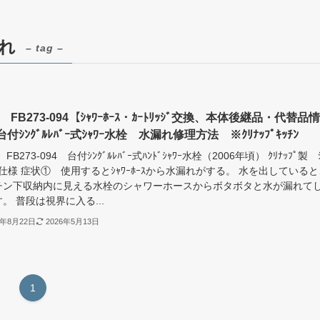
漏れ
– tag –
 FB273-094【ｼｬﾜｰﾎｰｽ・ｶｰﾄﾘｯｼﾞ交換、本体後継品・代替品情
付ｼﾝｸﾞﾙﾚﾊﾞｰ式ｼｬﾜｰ水栓 水漏れ修理方法 ※ｸﾘﾅｯﾌﾟｷｯﾁﾝ
FB273-094 台付ｼﾝｸﾞﾙﾚﾊﾞｰ式ﾊﾝﾄﾞｼｬﾜｰ水栓（2006年頃） ｸﾘﾅｯﾌﾟ製 ｼ
ﾁﾝ仕様 症状① 使用するとｼｬﾜｰﾎｰｽから水漏れがする。 水を出している
チン下収納内に見える水栓のシャワーホースからボタボタと水が漏れて
。 普段は視界に入る...
4年8月22日
2026年5月13日
1