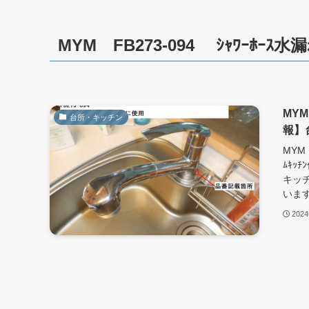
MYM FB273-094 ｼｬﾜｰﾎｰｽ水
MYM
台所・キッチン
報】台
MYM 
ﾑｷｯ
キッ
います
202