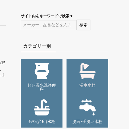
▼
サイト内をキーワードで検索
検索
カテゴリー別
ｽﾃ
と、
しま
ﾄｲﾚ･温水洗浄便
浴室水栓
座
ｷｯﾁﾝ(台所)水栓
洗面･手洗い水栓