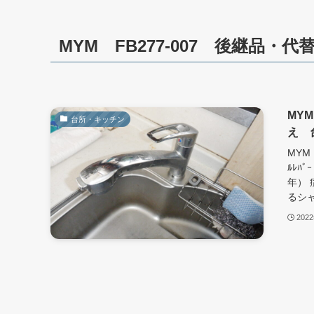
MYM FB277-007 後継品・
MYM
台所・キッチン
え 台
MYM
ﾙﾚﾊﾞ
年）
るシャ
202