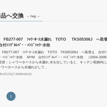
代替品へ交換
– tag –
 FB277-007 ｼｬﾜｰﾎｰｽ水漏れ TOTO TKS05306J へ取
付ｼﾝｸﾞﾙﾚﾊﾞｰ・ﾊﾝﾄﾞｼｬﾜｰ水栓
 FB277-007 ｼｬﾜｰﾎｰｽ水漏れ TOTO TKS05306J へ取替え 台付ｼﾝ
ｰ・ﾊﾝﾄﾞｼｬﾜｰ水栓 MYM 台付ｼﾝｸﾞﾙﾚﾊﾞｰ・ﾊﾝﾄﾞｼｬﾜｰ水栓 （2004-2008
 症状：シャワーホースから水漏れ 水を出していると、キッチン収納内に
ワーホースから水漏れがして...
2年2月17日
2026年6月2日
1