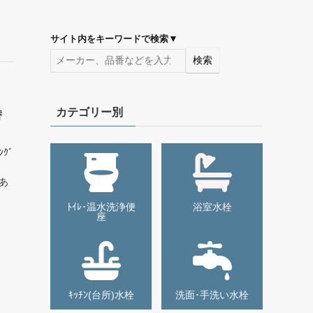
▼
サイト内をキーワードで検索
検索
カテゴリー別
替
ｸﾞ
あ
ﾄｲﾚ･温水洗浄便
浴室水栓
座
ｷｯﾁﾝ(台所)水栓
洗面･手洗い水栓