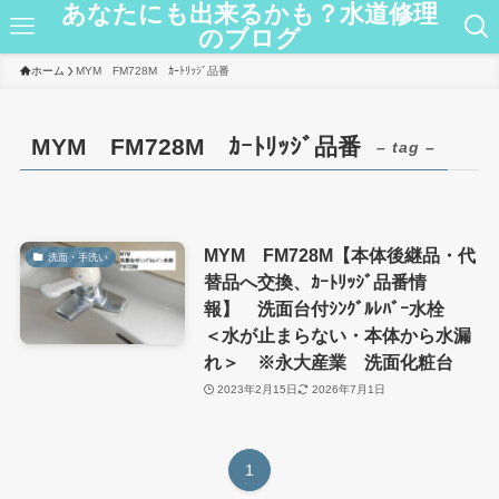
あなたにも出来るかも？水道修理
のブログ
ホーム
MYM FM728M ｶｰﾄﾘｯｼﾞ品番
MYM FM728M ｶｰﾄﾘｯｼﾞ品番
– tag –
MYM FM728M【本体後継品・代
洗面・手洗い
替品へ交換、ｶｰﾄﾘｯｼﾞ品番情
報】 洗面台付ｼﾝｸﾞﾙﾚﾊﾞｰ水栓
＜水が止まらない・本体から水漏
れ＞ ※永大産業 洗面化粧台
2023年2月15日
2026年7月1日
1