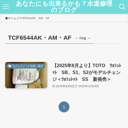
あなたにも出来るかも？水道修理
のブログ
ホーム
TCF6544AK・AM・AF
TCF6544AK・AM・AF
– tag –
【2025年8月より】TOTO ｳｫｼｭﾚ
ウォシュレット交換・取付
ｯﾄ SB、S1、S2がモデルチェン
ジ＜ｳｫｼｭﾚｯﾄ SS 新発売＞
2025年9月9日
2025年10月9日
1