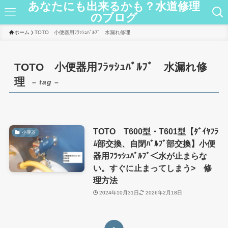
あなたにも出来るかも？水道修理
のブログ
ホーム
TOTO 小便器用ﾌﾗｯｼｭﾊﾞﾙﾌﾞ 水漏れ修理
TOTO 小便器用ﾌﾗｯｼｭﾊﾞﾙﾌﾞ 水漏れ修
理
– tag –
TOTO T600型・T601型【ﾀﾞｲﾔﾌﾗ
小便器
ﾑ部交換、自閉ﾊﾞﾙﾌﾞ部交換】小便
器用ﾌﾗｯｼｭﾊﾞﾙﾌﾞ＜水が止まらな
い。すぐに止まってしまう> 修
理方法
2024年10月31日
2026年2月18日