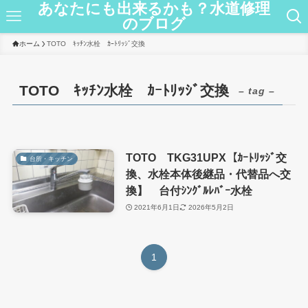
あなたにも出来るかも？水道修理
のブログ
ホーム
TOTO ｷｯﾁﾝ水栓 ｶｰﾄﾘｯｼﾞ交換
TOTO ｷｯﾁﾝ水栓 ｶｰﾄﾘｯｼﾞ交換
– tag –
TOTO TKG31UPX【ｶｰﾄﾘｯｼﾞ交
台所・キッチン
換、水栓本体後継品・代替品へ交
換】 台付ｼﾝｸﾞﾙﾚﾊﾞｰ水栓
2021年6月1日
2026年5月2日
1