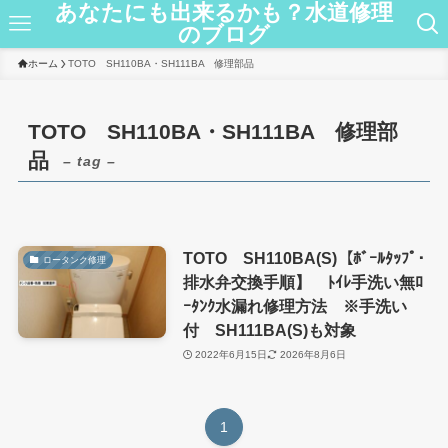
あなたにも出来るかも？水道修理
のブログ
ホーム
TOTO SH110BA・SH111BA 修理部品
TOTO SH110BA・SH111BA 修理部
品
– tag –
TOTO SH110BA(S)【ﾎﾞｰﾙﾀｯﾌﾟ･
ロータンク修理
排水弁交換手順】 ﾄｲﾚ手洗い無ﾛ
ｰﾀﾝｸ水漏れ修理方法 ※手洗い
付 SH111BA(S)も対象
2022年6月15日
2026年8月6日
1