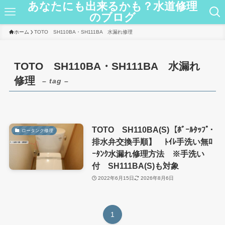
あなたにも出来るかも？水道修理
のブログ
ホーム
TOTO SH110BA・SH111BA 水漏れ修理
TOTO SH110BA・SH111BA 水漏れ
修理
– tag –
TOTO SH110BA(S)【ﾎﾞｰﾙﾀｯﾌﾟ･
ロータンク修理
排水弁交換手順】 ﾄｲﾚ手洗い無ﾛ
ｰﾀﾝｸ水漏れ修理方法 ※手洗い
付 SH111BA(S)も対象
2022年6月15日
2026年8月6日
1