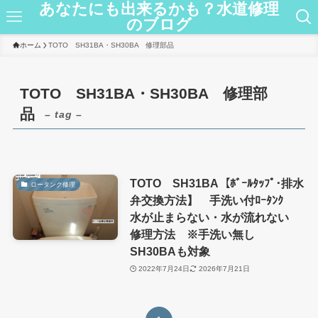
あなたにも出来るかも？水道修理
のブログ
ホーム
TOTO SH31BA・SH30BA 修理部品
TOTO SH31BA・SH30BA 修理部
品
– tag –
TOTO SH31BA【ﾎﾞｰﾙﾀｯﾌﾟ･排水
ロータンク修理
弁交換方法】 手洗い付ﾛｰﾀﾝｸ
水が止まらない・水が流れない
修理方法 ※手洗い無し
SH30BAも対象
2022年7月24日
2026年7月21日