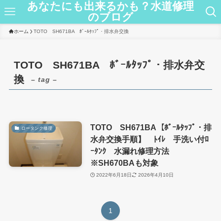
あなたにも出来るかも？水道修理
のブログ
ホーム
TOTO SH671BA ﾎﾞｰﾙﾀｯﾌﾟ・排水弁交換
TOTO SH671BA ﾎﾞｰﾙﾀｯﾌﾟ・排水弁交
換
– tag –
TOTO SH671BA【ﾎﾞｰﾙﾀｯﾌﾟ・排
ロータンク修理
水弁交換手順】 ﾄｲﾚ 手洗い付ﾛ
ｰﾀﾝｸ 水漏れ修理方法
※SH670BAも対象
2022年6月18日
2026年4月10日
1