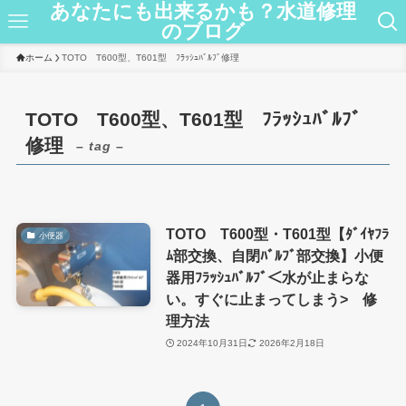
あなたにも出来るかも？水道修理
のブログ
ホーム
TOTO T600型、T601型 ﾌﾗｯｼｭﾊﾞﾙﾌﾞ修理
TOTO T600型、T601型 ﾌﾗｯｼｭﾊﾞﾙﾌﾞ
修理
– tag –
TOTO T600型・T601型【ﾀﾞｲﾔﾌﾗ
小便器
ﾑ部交換、自閉ﾊﾞﾙﾌﾞ部交換】小便
器用ﾌﾗｯｼｭﾊﾞﾙﾌﾞ＜水が止まらな
い。すぐに止まってしまう> 修
理方法
2024年10月31日
2026年2月18日