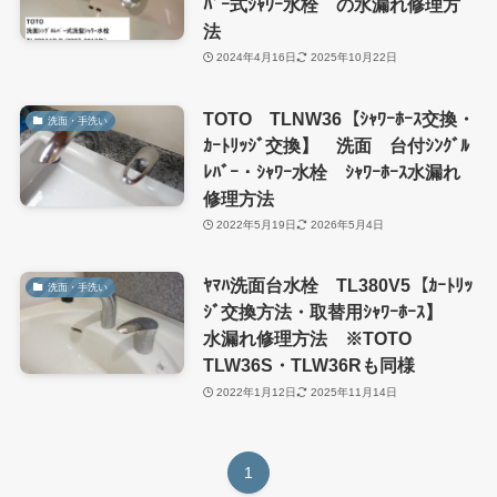
ﾊﾞｰ式ｼｬﾜｰ水栓 の水漏れ修理方
法
2024年4月16日
2025年10月22日
TOTO TLNW36【ｼｬﾜｰﾎｰｽ交換・
洗面・手洗い
ｶｰﾄﾘｯｼﾞ交換】 洗面 台付ｼﾝｸﾞﾙ
ﾚﾊﾞｰ・ｼｬﾜｰ水栓 ｼｬﾜｰﾎｰｽ水漏れ
修理方法
2022年5月19日
2026年5月4日
ﾔﾏﾊ洗面台水栓 TL380V5【ｶｰﾄﾘｯ
洗面・手洗い
ｼﾞ交換方法・取替用ｼｬﾜｰﾎｰｽ】
水漏れ修理方法 ※TOTO
TLW36S・TLW36Rも同様
2022年1月12日
2025年11月14日
1