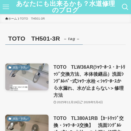
あなたにも出来るかも？水道修理
のブログ
ホーム
TOTO TH501-3R
TOTO TH501-3R
– tag –
TOTO TLW36AR(ｼｬﾜｰﾎｰｽ・ｶｰﾄﾘ
洗面・手洗い
ｯｼﾞ交換方法、本体後継品）洗面ｼ
ﾝｸﾞﾙﾚﾊﾞｰ式ｼｬﾜｰ水栓＜ｼｬﾜｰﾎｰｽか
ら水漏れ、水が止まらない＞修理
方法
2025年11月19日
2026年5月4日
TOTO TL380A1RB【ｶｰﾄﾘｯｼﾞ交
洗面・手洗い
換・ｼｬﾜｰﾎｰｽ交換】 洗面ｼﾝｸﾞﾙﾚ