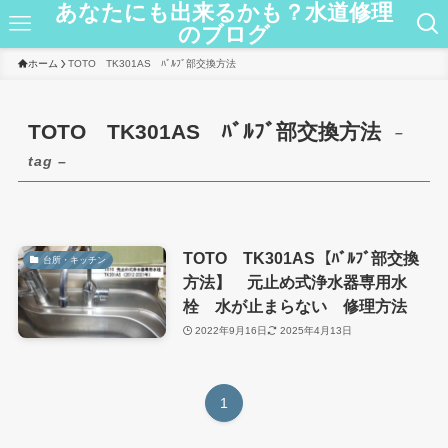
あなたにも出来るかも？水道修理
のブログ
ホーム
TOTO TK301AS ﾊﾞﾙﾌﾞ部交換方法
TOTO TK301AS ﾊﾞﾙﾌﾞ部交換方法
–
tag –
TOTO TK301AS【ﾊﾞﾙﾌﾞ部交換
台所・キッチン
方法】 元止め式浄水器専用水
栓 水が止まらない 修理方法
2022年9月16日
2025年4月13日
1