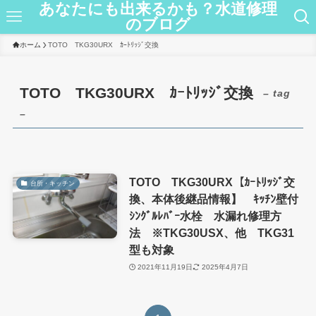
あなたにも出来るかも？水道修理
のブログ
ホーム
TOTO TKG30URX ｶｰﾄﾘｯｼﾞ交換
TOTO TKG30URX ｶｰﾄﾘｯｼﾞ交換
– tag
–
TOTO TKG30URX【ｶｰﾄﾘｯｼﾞ交
台所・キッチン
換、本体後継品情報】 ｷｯﾁﾝ壁付
ｼﾝｸﾞﾙﾚﾊﾞｰ水栓 水漏れ修理方
法 ※TKG30USX、他 TKG31
型も対象
2021年11月19日
2025年4月7日