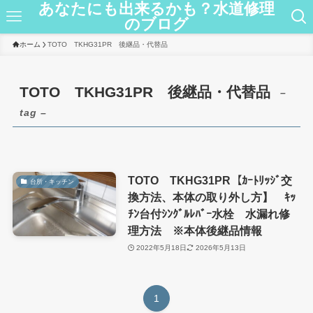
あなたにも出来るかも？水道修理
のブログ
ホーム
TOTO TKHG31PR 後継品・代替品
TOTO TKHG31PR 後継品・代替品
–
tag –
TOTO TKHG31PR【ｶｰﾄﾘｯｼﾞ交
台所・キッチン
換方法、本体の取り外し方】 ｷｯ
ﾁﾝ台付ｼﾝｸﾞﾙﾚﾊﾞｰ水栓 水漏れ修
理方法 ※本体後継品情報
2022年5月18日
2026年5月13日
1