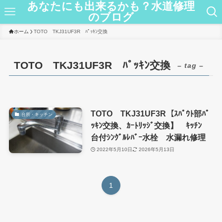
あなたにも出来るかも？水道修理
のブログ
ホーム
TOTO TKJ31UF3R ﾊﾟｯｷﾝ交換
TOTO TKJ31UF3R ﾊﾟｯｷﾝ交換
– tag –
TOTO TKJ31UF3R【ｽﾊﾟｳﾄ部ﾊﾟ
台所・キッチン
ｯｷﾝ交換、ｶｰﾄﾘｯｼﾞ交換】 ｷｯﾁﾝ
台付ｼﾝｸﾞﾙﾚﾊﾞｰ水栓 水漏れ修理
2022年5月10日
2026年5月13日
1