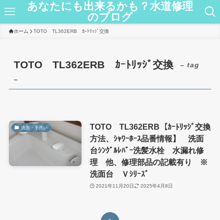
あなたにも出来るかも？水道修理
のブログ
ホーム
TOTO TL362ERB ｶｰﾄﾘｯｼﾞ交換
TOTO TL362ERB ｶｰﾄﾘｯｼﾞ交換
– tag
–
TOTO TL362ERB【ｶｰﾄﾘｯｼﾞ交換
洗面・手洗い
方法、ｼｬﾜｰﾎｰｽ品番情報】 洗面
台ｼﾝｸﾞﾙﾚﾊﾞｰ洗髪水栓 水漏れ修
理 他、修理部品の記載有り ※
洗面台 Ｖｼﾘｰｽﾞ
2021年11月20日
2025年4月8日