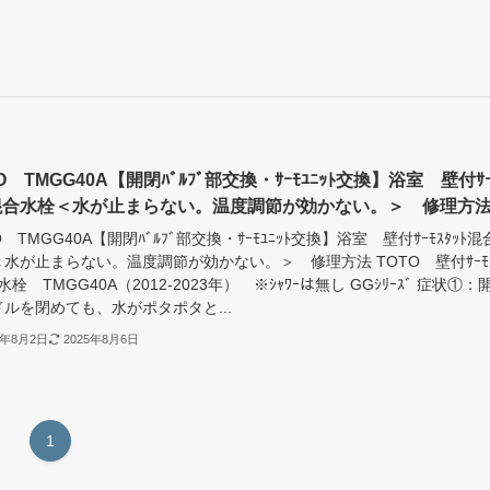
O TMGG40A【開閉ﾊﾞﾙﾌﾞ部交換・ｻｰﾓﾕﾆｯﾄ交換】浴室 壁付ｻｰ
ﾄ混合水栓＜水が止まらない。温度調節が効かない。＞ 修理方
O TMGG40A【開閉ﾊﾞﾙﾌﾞ部交換・ｻｰﾓﾕﾆｯﾄ交換】浴室 壁付ｻｰﾓｽﾀｯﾄ混
水が止まらない。温度調節が効かない。＞ 修理方法 TOTO 壁付ｻｰﾓｽ
水栓 TMGG40A（2012-2023年） ※ｼｬﾜｰは無し GGｼﾘｰｽﾞ 症状①：
ルを閉めても、水がポタポタと...
5年8月2日
2025年8月6日
1