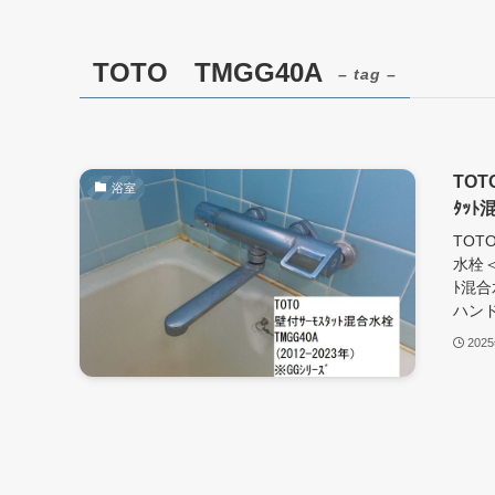
TOTO TMGG40A
– tag –
TOT
浴室
ﾀｯ
TOT
水栓＜
ﾄ混合
ハンド
202