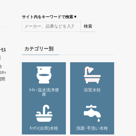
▼
サイト内をキーワードで検索
検索
カテゴリー別
ﾓｽ
法
合
ﾀｯ
開閉
ﾄｲﾚ･温水洗浄便
浴室水栓
座
ｷｯﾁﾝ(台所)水栓
洗面･手洗い水栓