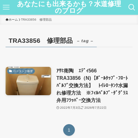
あなたにも出来るかも？水道修理
のブログ
ホーム
TRA33856 修理部品
TRA33856 修理部品
– tag –
ｱｻﾋ衛陶 ｴﾃﾞｨ566
ロータンク修理
TRA33856（N)【ﾎﾞｰﾙﾀｯﾌﾟ･ﾌﾛｰﾄ
ﾊﾞﾙﾌﾞ交換方法】 ﾄｲﾚﾛｰﾀﾝｸ水漏
れ修理方法 ※ﾌｨﾙﾊﾞﾙﾌﾞ･ﾀﾞｸﾞﾗｽ
弁用ﾌﾗｯﾊﾟｰ交換方法
2022年7月3日
2026年7月22日
1