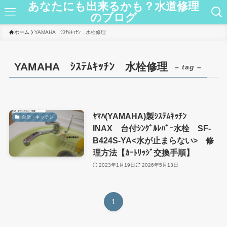
あなたにも出来るかも？水道修理
のブログ
ホーム
YAMAHA ｼｽﾃﾑｷｯﾁﾝ 水栓修理
YAMAHA ｼｽﾃﾑｷｯﾁﾝ 水栓修理
– tag –
ﾔﾏﾊ(YAMAHA)製ｼｽﾃﾑｷｯﾁﾝ
台所・キッチン
INAX 台付ｼﾝｸﾞﾙﾚﾊﾞｰ水栓 SF-
B424S-YA<水が止まらない> 修
理方法【ｶｰﾄﾘｯｼﾞ交換手順】
2023年1月19日
2026年5月13日
1