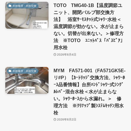
TOTO TMG40-1B【温度調節ユ
水栓修理・水栓交換
ニット、開閉バルブ部交換方
法】 浴室ｻｰﾓｽﾀｯﾄ式ｼｬﾜｰ水栓＜
温度調節が効かない。水が止まら
ない。切替が出来ない。＞修理方
法 ※TOTO ﾕﾆｯﾄﾊﾞｽ「ﾊﾞｽﾋﾟｱ」
用水栓
2026年8月4日
MYM FA571-001（FA571GK5E-
水栓修理・水栓交換
リ#P）【ｶｰﾄﾘｯｼﾞ交換方法、ｼｬﾜｰﾎ
ｰｽ品番情報】台所ﾊﾝﾄﾞｼｬﾜｰ式ｼﾝｸﾞ
ﾙﾚﾊﾞｰ混合水栓＜水が止まらな
い。ｼｬﾜｰﾎｰｽから水漏れ。＞ 修
理方法 ※ｸﾘﾅｯﾌﾟ製ｼｽﾃﾑｷｯﾁﾝ用水
栓
2026年8月2日