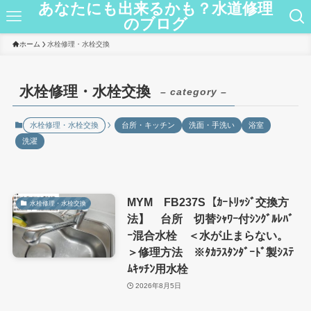
あなたにも出来るかも？水道修理
のブログ
ホーム
水栓修理・水栓交換
水栓修理・水栓交換
– category –
水栓修理・水栓交換
台所・キッチン
洗面・手洗い
浴室
洗濯
MYM FB237S【ｶｰﾄﾘｯｼﾞ交換方
水栓修理・水栓交換
法】 台所 切替ｼｬﾜｰ付ｼﾝｸﾞﾙﾚﾊﾞ
ｰ混合水栓 ＜水が止まらない。
＞修理方法 ※ﾀｶﾗｽﾀﾝﾀﾞｰﾄﾞ製ｼｽﾃ
ﾑｷｯﾁﾝ用水栓
2026年8月5日