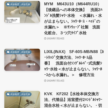
MYM M643U10（M644RU10）
水栓修理・水栓交換
【後継品への本体交換】 洗面2ﾊ
ﾝﾄﾞﾙ洗髪ｼｬﾜｰ水栓 ＜水漏れ・水
が止まらない。ｼｬﾜｰﾎｰｽ・ﾍｯﾄﾞの
水漏れ＞ ※ｻﾝｳｪｰﾌﾞ社製 洗面
化粧台、３つ穴ﾀｲﾌﾟ水栓
2026年7月24日
LIXIL(INAX) SF-60S-MB/N88【ｶ
水栓修理・水栓交換
ｰﾄﾘｯｼﾞ交換方法、ｼｬﾜｰﾎｰｽ品
番】 洗面台付ｼﾝｸﾞﾙﾚﾊﾞｰ式洗髪ｼ
ｬﾜｰ水栓＜水が止まらない。ｼｬﾜｰﾎ
ｰｽから水漏れ。＞ 修理方法
2026年7月14日
KVK KF202【水栓本体交換方
水栓修理・水栓交換
法、代替品】浴室壁付2ﾊﾝﾄﾞﾙｼｬﾜｰ
混合水栓＜水が止まらない。・切