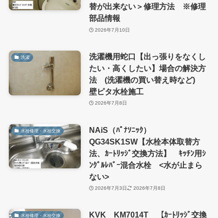
替が出来ない＞修理方法 ※修理
部品情報
2026年7月10日
洗濯機用蛇口【出っ張りをなくし
洗濯
たい・高くしたい】場合の解決方
法 (洗濯機の買い替え時など)
壁ピタ水栓施工
2026年7月8日
NAiS（ﾊﾟﾅｿﾆｯｸ）
水栓修理・水栓交換
QG34SK1SW【水栓本体取替方
法、ｶｰﾄﾘｯｼﾞ交換方法】 ｷｯﾁﾝ用ｼ
ﾝｸﾞﾙﾚﾊﾞｰ混合水栓 <水が止まら
ない>
2026年7月3日
2026年7月8日
KVK KM7014T 【ｶｰﾄﾘｯｼﾞ交換
水栓修理・水栓交換