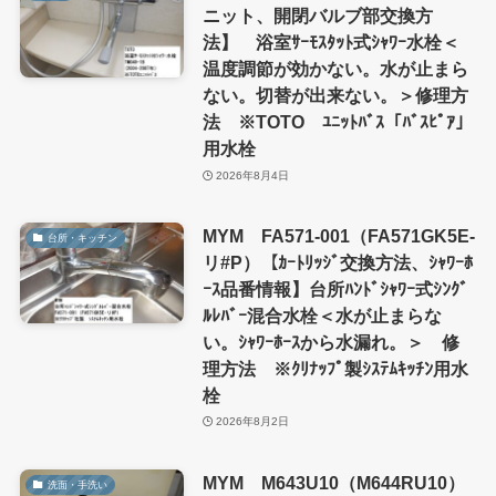
ニット、開閉バルブ部交換方
法】 浴室ｻｰﾓｽﾀｯﾄ式ｼｬﾜｰ水栓＜
温度調節が効かない。水が止まら
ない。切替が出来ない。＞修理方
法 ※TOTO ﾕﾆｯﾄﾊﾞｽ「ﾊﾞｽﾋﾟｱ」
用水栓
2026年8月4日
MYM FA571-001（FA571GK5E-
台所・キッチン
リ#P）【ｶｰﾄﾘｯｼﾞ交換方法、ｼｬﾜｰﾎ
ｰｽ品番情報】台所ﾊﾝﾄﾞｼｬﾜｰ式ｼﾝｸﾞ
ﾙﾚﾊﾞｰ混合水栓＜水が止まらな
い。ｼｬﾜｰﾎｰｽから水漏れ。＞ 修
理方法 ※ｸﾘﾅｯﾌﾟ製ｼｽﾃﾑｷｯﾁﾝ用水
栓
2026年8月2日
MYM M643U10（M644RU10）
洗面・手洗い