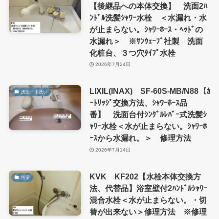
【後継品への本体交換】 洗面2ﾊ
ﾝﾄﾞﾙ洗髪ｼｬﾜｰ水栓 ＜水漏れ・水
が止まらない。ｼｬﾜｰﾎｰｽ・ﾍｯﾄﾞの
水漏れ＞ ※ｻﾝｳｪｰﾌﾞ社製 洗面
化粧台、３つ穴ﾀｲﾌﾟ水栓
2026年7月24日
LIXIL(INAX) SF-60S-MB/N88【ｶ
洗面・手洗い
ｰﾄﾘｯｼﾞ交換方法、ｼｬﾜｰﾎｰｽ品
番】 洗面台付ｼﾝｸﾞﾙﾚﾊﾞｰ式洗髪ｼ
ｬﾜｰ水栓＜水が止まらない。ｼｬﾜｰﾎ
ｰｽから水漏れ。＞ 修理方法
2026年7月14日
KVK KF202【水栓本体交換方
浴室
法、代替品】浴室壁付2ﾊﾝﾄﾞﾙｼｬﾜｰ
混合水栓＜水が止まらない。・切
替が出来ない＞修理方法 ※修理