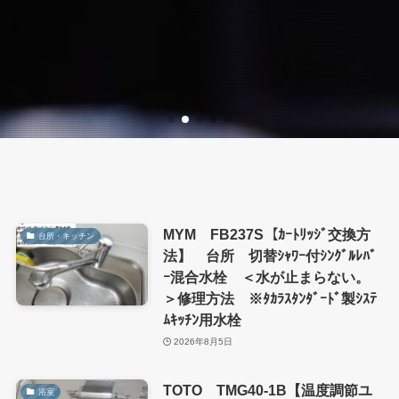
MYM FB237S【ｶｰﾄﾘｯｼﾞ交換方
台所・キッチン
法】 台所 切替ｼｬﾜｰ付ｼﾝｸﾞﾙﾚﾊﾞ
ｰ混合水栓 ＜水が止まらない。
＞修理方法 ※ﾀｶﾗｽﾀﾝﾀﾞｰﾄﾞ製ｼｽﾃ
ﾑｷｯﾁﾝ用水栓
2026年8月5日
TOTO TMG40-1B【温度調節ユ
浴室