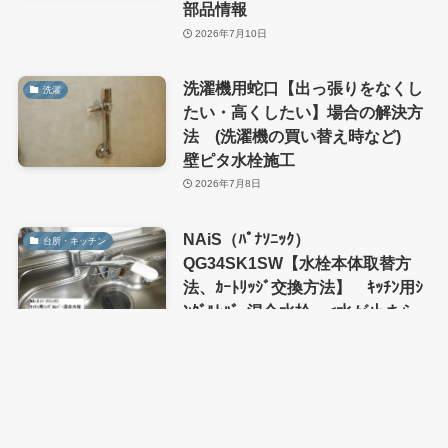
部品情報
2026年7月10日
洗濯機用蛇口【出っ張りをなくし
洗濯
たい・高くしたい】場合の解決方
法 (洗濯機の買い替え時など)
壁ピタ水栓施工
2026年7月8日
NAiS（ﾊﾟﾅｿﾆｯｸ）
台所・キッチン
QG34SK1SW【水栓本体取替方
法、ｶｰﾄﾘｯｼﾞ交換方法】 ｷｯﾁﾝ用ｼ
ﾝｸﾞﾙﾚﾊﾞｰ混合水栓 <水が止まら
ない>
2026年7月3日
2026年7月8日
KVK KM7014T 【ｶｰﾄﾘｯｼﾞ交換
洗面・手洗い
方法】洗面（台付2穴）ｼﾝｸﾞﾙﾚﾊﾞｰ