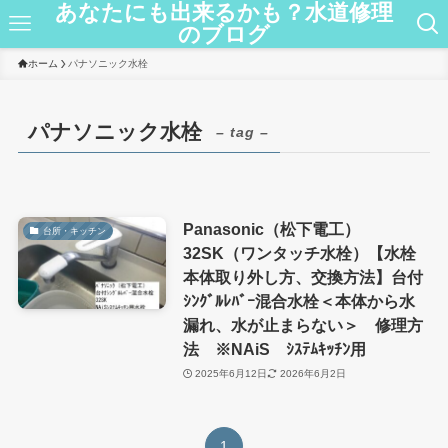
あなたにも出来るかも？水道修理
のブログ
ホーム
パナソニック水栓
パナソニック水栓
– tag –
Panasonic（松下電工）
台所・キッチン
32SK（ワンタッチ水栓）【水栓
本体取り外し方、交換方法】台付
ｼﾝｸﾞﾙﾚﾊﾞｰ混合水栓＜本体から水
漏れ、水が止まらない＞ 修理方
法 ※NAiS ｼｽﾃﾑｷｯﾁﾝ用
2025年6月12日
2026年6月2日
1