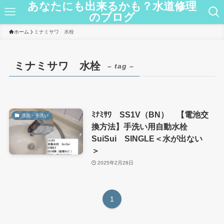
あなたにも出来るかも？水道修理
のブログ
ホーム
ミナミサワ 水栓
ミナミサワ 水栓
– tag –
ﾐﾅﾐｻﾜ SS1V（BN） 【電池交
洗面・手洗い
換方法】手洗い用自動水栓
SuiSui SINGLE＜水が出ない
＞
2025年2月28日
1