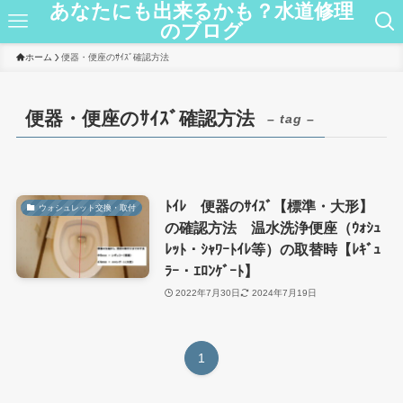
あなたにも出来るかも？水道修理
のブログ
ホーム
便器・便座のｻｲｽﾞ確認方法
便器・便座のｻｲｽﾞ確認方法
– tag –
ﾄｲﾚ 便器のｻｲｽﾞ【標準・大形】
ウォシュレット交換・取付
の確認方法 温水洗浄便座（ｳｫｼｭ
ﾚｯﾄ・ｼｬﾜｰﾄｲﾚ等）の取替時【ﾚｷﾞｭ
ﾗｰ・ｴﾛﾝｹﾞｰﾄ】
2022年7月30日
2024年7月19日
1