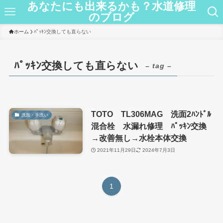
あなたにも出来るかも？水道修理
のブログ
ホーム
ﾊﾟｯｷﾝ交換しても直らない
ﾊﾟｯｷﾝ交換しても直らない
– tag –
TOTO TL306MAG 洗面2ﾊﾝﾄﾞﾙ
洗面・手洗い
混合栓 水漏れ修理 ﾊﾟｯｷﾝ交換
→改善無し→水栓本体交換
2021年11月29日
2024年7月3日
1