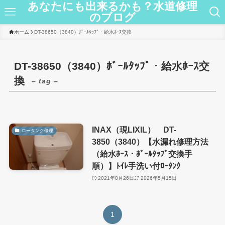
あなたにも出来るかも？水道修理
のブログ
ホーム
DT-38650（3840）ﾎﾞｰﾙﾀｯﾌﾟ・給水ﾎｰｽ交換
DT-38650（3840）ﾎﾞｰﾙﾀｯﾌﾟ・給水ﾎｰｽ交
換
– tag –
INAX（現LIXIL） DT-
ロータンク修理
3850（3840）【水漏れ修理方法
（給水ﾎｰｽ・ﾎﾞｰﾙﾀｯﾌﾟ交換手
順）】ﾄｲﾚ手洗い付ﾛｰﾀﾝｸ
2021年8月26日
2026年5月15日
1