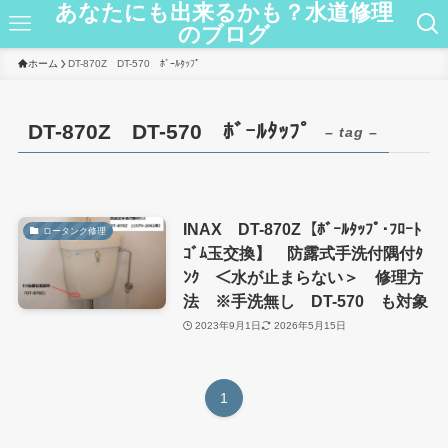
あなたにも出来るかも？水道修理
のブログ
ホーム
DT-870Z DT-570 ﾎﾞｰﾙﾀｯﾌﾟ
DT-870Z DT-570 ﾎﾞｰﾙﾀｯﾌﾟ
– tag –
INAX DT-870Z【ﾎﾞｰﾙﾀｯﾌﾟ･ﾌﾛｰﾄ
ロータンク修理
ｺﾞﾑ玉交換】 防露式手洗付隅付ﾀ
ﾝｸ ＜水が止まらない＞ 修理方
法 ※手洗無し DT-570 も対象
2023年9月1日
2026年5月15日
1