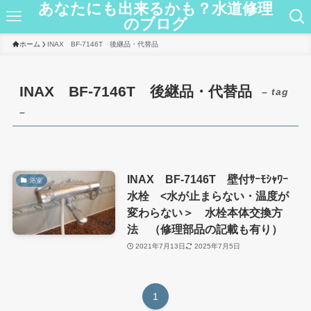
あなたにも出来るかも？水道修理
のブログ
ホーム
INAX BF-7146T 後継品・代替品
INAX BF-7146T 後継品・代替品
– tag
–
INAX BF-7146T 壁付ｻｰﾓｼｬﾜｰ
浴室
水栓 <水が止まらない・温度が
変わらない＞ 水栓本体交換方
法 （修理部品の記載も有り）
2021年7月13日
2025年7月5日
1