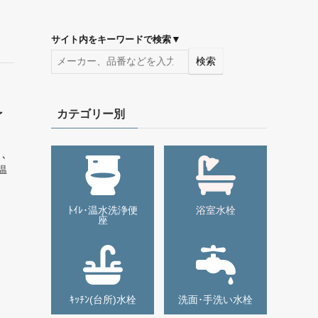
▼
サイト内をキーワードで検索
検索
カテゴリー別
了
ﾞ、
温
ﾄｲﾚ･温水洗浄便
浴室水栓
座
ｷｯﾁﾝ(台所)水栓
洗面･手洗い水栓