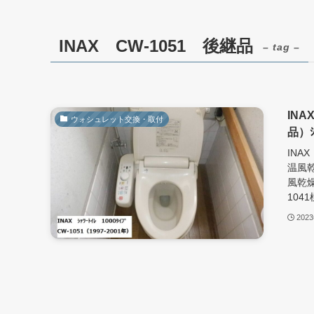
INAX CW-1051 後継品
– tag –
IN
ウォシュレット交換・取付
品）ｼ
INAX
温風乾
風乾燥
1041
202