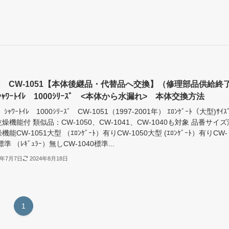
AX CW-1051【本体後継品・代替品へ交換】（修理部品供給終
ｬﾜｰﾄｲﾚ 1000ｼﾘｰｽﾞ <本体から水漏れ> 本体交換方法
 ｼｬﾜｰﾄｲﾚ 1000ｼﾘｰｽﾞ CW-1051（1997-2001年） ｴﾛﾝｹﾞｰﾄ（大型)ｻｲｽ
燥機能付 類似品：CW-1050、CW-1041、CW-1040も対象 品番サイズ
機能CW-1051大型 （ｴﾛﾝｹﾞｰﾄ）有りCW-1050大型 (ｴﾛﾝｹﾞｰﾄ）有りCW-
標準 （ﾚｷﾞｭﾗｰ）無しCW-1040標準...
3年7月7日
2024年8月18日
1