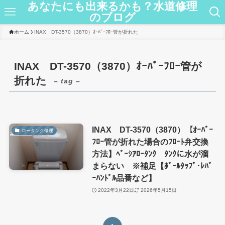
あなたにも出来るかも？水道修理
のブログ
ホーム
INAX DT-3570（3870）ｵｰﾊﾞｰﾌﾛｰ管が折れた
INAX DT-3570（3870）ｵｰﾊﾞｰﾌﾛｰ管が
折れた
– tag –
INAX DT-3570（3870）【ｵｰﾊﾞｰ
ロータンク修理
ﾌﾛｰ管が折れた場合のﾌﾛｰﾄ弁交換
方法】ﾍﾞｰｼｱﾛｰﾀﾝｸ ﾀﾝｸに水が溜
まらない ※補足【ﾎﾞｰﾙﾀｯﾌﾟ･ﾚﾊﾞ
ｰﾊﾝﾄﾞﾙ品番など】
2022年3月22日
2026年5月15日