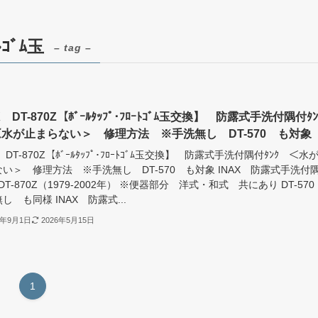
ﾄｺﾞﾑ玉
– tag –
X DT-870Z【ﾎﾞｰﾙﾀｯﾌﾟ･ﾌﾛｰﾄｺﾞﾑ玉交換】 防露式手洗付隅付ﾀﾝ
＜水が止まらない＞ 修理方法 ※手洗無し DT-570 も対象
X DT-870Z【ﾎﾞｰﾙﾀｯﾌﾟ･ﾌﾛｰﾄｺﾞﾑ玉交換】 防露式手洗付隅付ﾀﾝｸ ＜水
い＞ 修理方法 ※手洗無し DT-570 も対象 INAX 防露式手洗付
 DT-870Z（1979-2002年） ※便器部分 洋式・和式 共にあり DT-57
し も同様 INAX 防露式...
3年9月1日
2026年5月15日
1