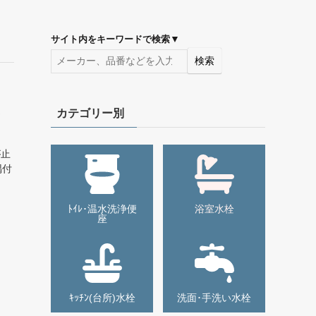
▼
サイト内をキーワードで検索
検索
カテゴリー別
が止
隅付
0
ﾄｲﾚ･温水洗浄便
浴室水栓
座
ｷｯﾁﾝ(台所)水栓
洗面･手洗い水栓