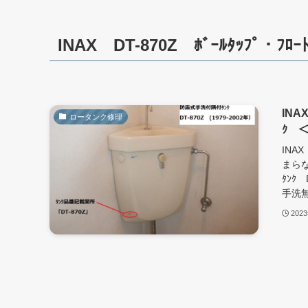
INAX DT-870Z ﾎﾞｰﾙﾀｯﾌﾟ・ﾌﾛｰ
INA
ロータンク修理
ｸ 
INA
まらな
ﾀﾝｸ
手洗無
202