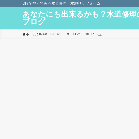
DIYでやってみる水道修理 水廻りリフォーム
あなたにも出来るかも？水道修理
ブログ
ホーム
INAX DT-870Z ﾎﾞｰﾙﾀｯﾌﾟ・ﾌﾛｰﾄｺﾞﾑ玉