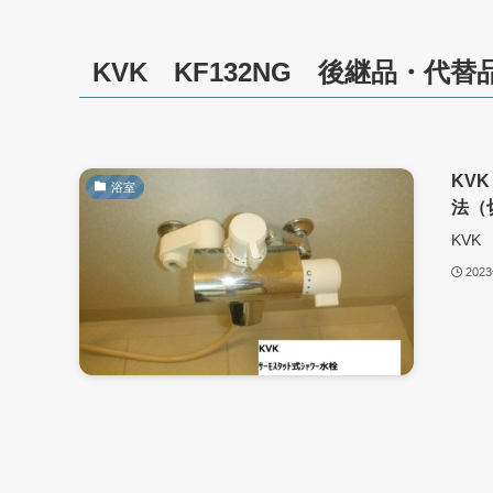
KVK KF132NG 後継品・代替
KVK
浴室
法（
KVK
202