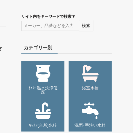
▼
サイト内をキーワードで検索
検索
カテゴリー別
方
ﾄｲﾚ･温水洗浄便
浴室水栓
座
ｷｯﾁﾝ(台所)水栓
洗面･手洗い水栓