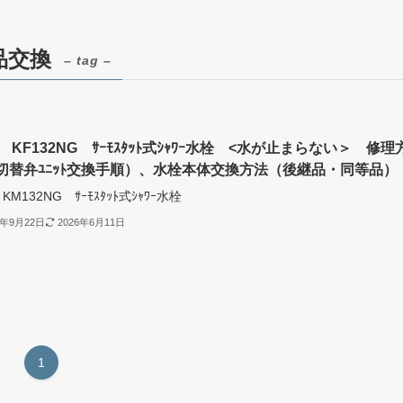
品交換
– tag –
 KF132NG ｻｰﾓｽﾀｯﾄ式ｼｬﾜｰ水栓 <水が止まらない＞ 修理
切替弁ﾕﾆｯﾄ交換手順）、水栓本体交換方法（後継品・同等品）
 KM132NG ｻｰﾓｽﾀｯﾄ式ｼｬﾜｰ水栓
3年9月22日
2026年6月11日
1